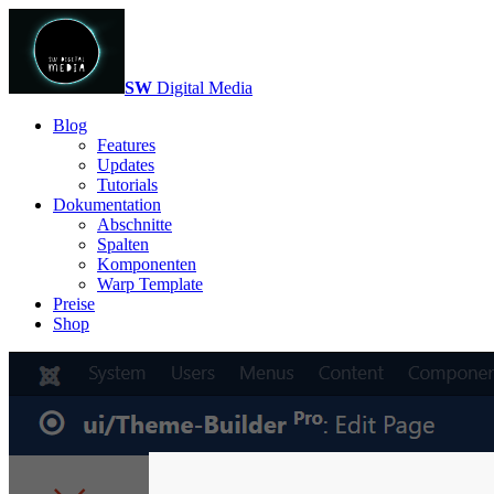
SW
Digital Media
Blog
Features
Updates
Tutorials
Dokumentation
Abschnitte
Spalten
Komponenten
Warp Template
Preise
Shop