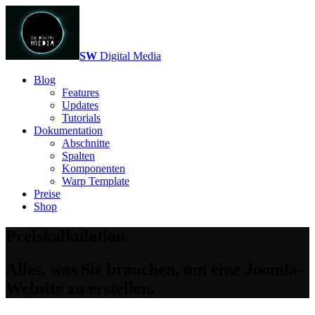
SW
Digital Media
Blog
Features
Updates
Tutorials
Dokumentation
Abschnitte
Spalten
Komponenten
Warp Template
Preise
Shop
Preiskalkulation
Alles, was Sie brauchen, um eine Joomla-
Website zu erstellen.