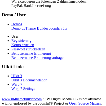
Wir akzeptieren die folgenden Zahlungsmethoden:
PayPal, Banküberweisung
Demo / User
Demos
Demo ui/Theme-Builder Joomla v5.x
User---
Registrierung
Konto erstellen
Passwort zurücksetzen
Benutzername-Erinnerung
Benutzername-Erinnerungsanfrage
UIkit Links
UIkit 3
Uikit 3 Documenetation
Warp 7
Warp 7 Settings
www.ui-themebuilder.com
/ SW Digital Media UG is not affiliated
with or endorsed by the Joomla!® Project or
Open Source Matters
.