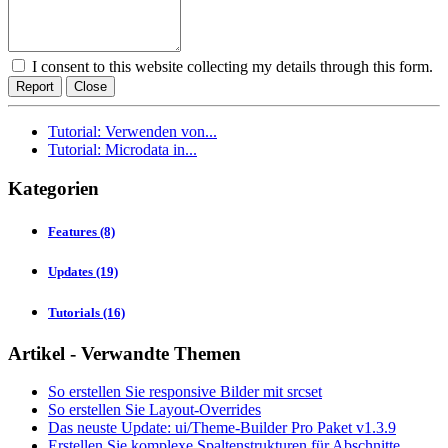
I consent to this website collecting my details through this form.
Report
Close
Tutorial: Verwenden von...
Tutorial: Microdata in...
Kategorien
Features
(8)
Updates
(19)
Tutorials
(16)
Artikel - Verwandte Themen
So erstellen Sie responsive Bilder mit srcset
So erstellen Sie Layout-Overrides
Das neuste Update: ui/Theme-Builder Pro Paket v1.3.9
Erstellen Sie komplexe Spaltenstrukturen für Abschnitte